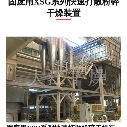
固废用XSG系列快速打散粉碎
资
讯
干燥装置
工
程
案
例
客
户
服
务
联
系
我
们