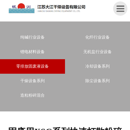
首
纯碱行业设备
化纤行业设备
页
锂电材料设备
无机盐行业设备
关
于
零排放固废液设备
冷却设备系列
我
们
干燥设备系列
除尘设备系列
产
品
造粒粉碎混合
中
心
新
闻