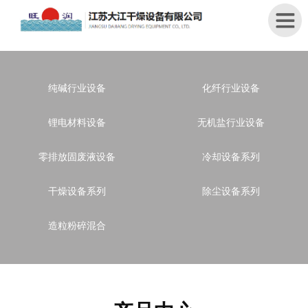
首
纯碱行业设备
化纤行业设备
页
锂电材料设备
无机盐行业设备
关
于
零排放固废液设备
冷却设备系列
我
们
干燥设备系列
除尘设备系列
产
品
造粒粉碎混合
中
心
新
闻