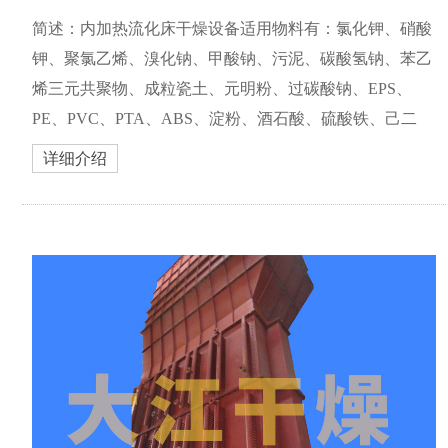
简述：内加热流化床干燥设备适用物料有：氯化钾、硝酸
钾、聚氯乙烯、溴化钠、甲酸钠、污泥、碳酸氢钠、苯乙
烯三元共聚物、成粒瓷土、元明粉、过碳酸钠、EPS、
PE、PVC、PTA、ABS、淀粉、酒石酸、硫酸铁、己二
酸、乳胶树脂、碳酸钾、CPE.橡胶、磷酸钠、磷酸钾、对
详细介绍
苯二钾酸、硝酸铵、硫酸铵、氯化钙、精制盐、纯碱、氯
化铵、...