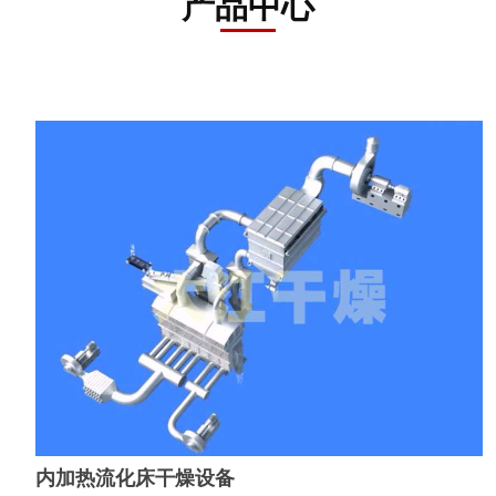
产品中心
资
讯
工
程
案
例
客
户
服
务
联
系
我
们
内加热流化床干燥设备