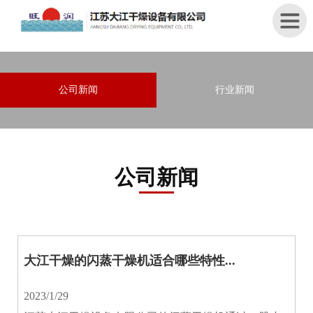
首
公司新闻
行业新闻
页
关
于
我
公司新闻
们
产
品
中
心
大江干燥的闪蒸干燥机适合哪些特性...
新
2023/1/29
闻