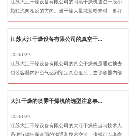
江苏大江干燥设备有限公司的闪蒸干燥机通过一股小
资
讯
颗粒流向相反的方向。当干燥大量散装粉末时，更好
地控制粉末的输出特性可能很重...
工
程
案
江苏大江干燥设备有限公司的真空干...
例
2023/1/29
客
江苏大江干燥设备有限公司的真空干燥机是通过抽去
户
服
包装容器内部空气达到预定真空度后，去除容器内部
务
件水分的设备，专为干燥热敏性...
联
系
大江干燥的喷雾干燥机的选型注意事...
我
们
2023/1/29
江苏大江干燥设备有限公司的大江干燥应当与技术人
员进行详细而全面的沟通和技术交流，这样可以考察