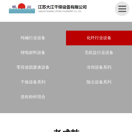
首
纯碱行业设备
化纤行业设备
页
锂电材料设备
无机盐行业设备
关
于
零排放固废液设备
冷却设备系列
我
们
干燥设备系列
除尘设备系列
产
品
造粒粉碎混合
中
心
新
闻