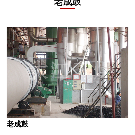
老成鼓
资
讯
工
程
案
例
客
户
服
务
联
系
我
们
老成鼓